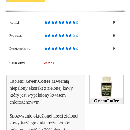
Wyniki:
9
Reputacja:
8
Bezpieczeństwo:
9
Całkowity:
26
z 30
Tabletki
GreenCoffee
zawierają
niepalony ekstrakt z zielonej kawy,
który jest wypełniony kwasem
GreenCoffee
chlorogenowym.
Spożywanie określonej ilości zielonej
kawy każdego dnia może pomóc
ludziom stracić do 30% tkanki