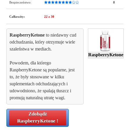
Bezpieczeństwo:
8
Całkowity:
22
z 30
RaspberryKetone
to niedawny cud
odchudzania, który otrzymuje wiele
szaleństwa w mediach.
RaspberryKetone
Powodem, dla którego
RaspberryKetone są popularne, jest
to, że były stosowane w kilku
suplementach odchudzających i
udowodniono, że spalają tłuszcz i
promują naturalną utratę wagi.
Zdobądź
RaspberryKetone
!