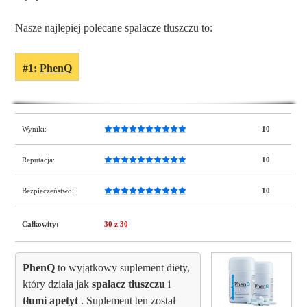
Nasze najlepiej polecane spalacze tłuszczu to:
#1:
PhenQ
Wyniki:
10
Reputacja:
10
Bezpieczeństwo:
10
Całkowity:
30
z 30
PhenQ
to wyjątkowy suplement diety,
który działa jak
spalacz tłuszczu
i
tłumi apetyt
. Suplement ten został