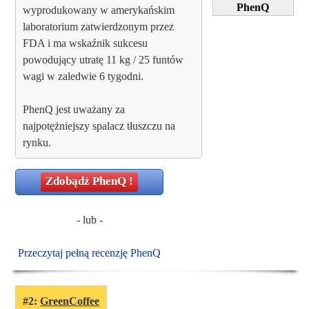
PhenQ
wyprodukowany w amerykańskim
laboratorium zatwierdzonym przez
FDA i ma wskaźnik sukcesu
powodujący utratę 11 kg / 25 funtów
wagi w zaledwie 6 tygodni.
PhenQ jest uważany za
najpotężniejszy spalacz tłuszczu na
rynku.
Zdobądź
PhenQ
!
- lub -
Przeczytaj pełną recenzję PhenQ
#2:
GreenCoffee