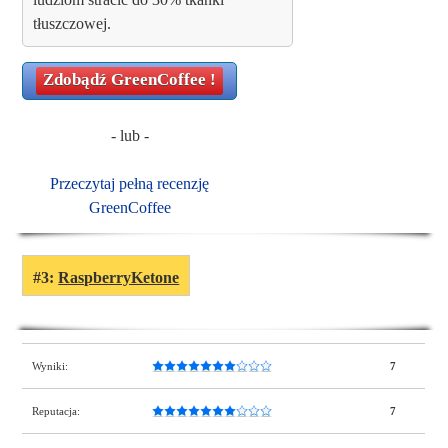
tłuszczowej.
Zdobądź
GreenCoffee
!
- lub -
Przeczytaj pełną recenzję
GreenCoffee
#3:
RaspberryKetone
Wyniki:
7
Reputacja:
7