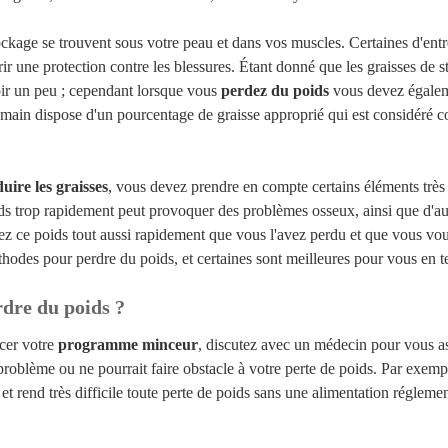
ockage se trouvent sous votre peau et dans vos muscles. Certaines d'entr
frir une protection contre les blessures. Étant donné que les graisses de s
oir un peu ; cependant lorsque vous
perdez du poids
vous devez égaleme
umain dispose d'un pourcentage de graisse approprié qui est considéré c
duire les graisses
, vous devez prendre en compte certains éléments très i
ds trop rapidement peut provoquer des problèmes osseux, ainsi que d'au
z ce poids tout aussi rapidement que vous l'avez perdu et que vous vou
thodes pour perdre du poids, et certaines sont meilleures pour vous en 
re du poids ?
er votre
programme minceur
, discutez avec un médecin pour vous a
 problème ou ne pourrait faire obstacle à votre perte de poids. Par exemp
 et rend très difficile toute perte de poids sans une alimentation réglemen