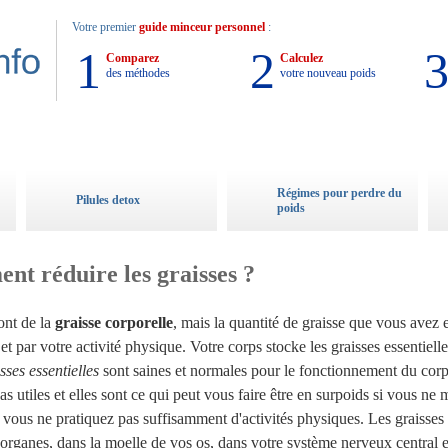
Votre premier
guide minceur personnel
:
1
2
Comparez
Calculez
des méthodes
votre nouveau poids
Régimes pour perdre du
Pilules detox
poids
t réduire les graisses ?
ont de la
graisse corporelle
, mais la quantité de graisse que vous avez 
et par votre activité physique. Votre corps stocke les graisses essentielle
sses essentielles
sont saines et normales pour le fonctionnement du cor
as utiles et elles sont ce qui peut vous faire être en surpoids si vous ne
 vous ne pratiquez pas suffisamment d'activités physiques. Les graisses 
organes, dans la moelle de vos os, dans votre système nerveux central 