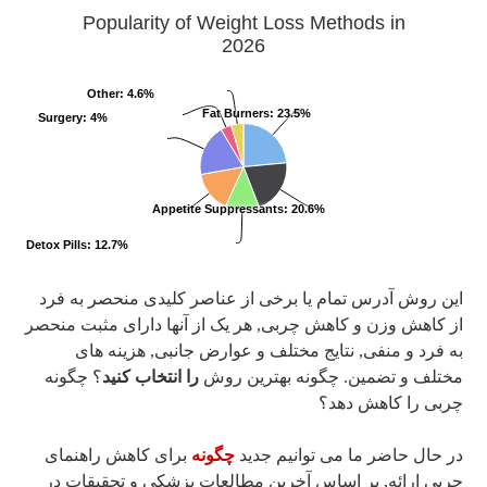
Popularity of Weight Loss Methods in
2026
Other
: 4.6%
Fat Burners
: 23.5%
Surgery
: 4%
.2%
Appetite Suppressants
: 20.6%
Detox Pills
: 12.7%
این روش آدرس تمام یا برخی از عناصر کلیدی منحصر به فرد
از کاهش وزن و کاهش چربی, هر یک از آنها دارای مثبت منحصر
به فرد و منفی, نتایج مختلف و عوارض جانبی, هزینه های
مختلف و تضمین. چگونه بهترین روش
را انتخاب کنید
؟ چگونه
چربی را کاهش دهد؟
در حال حاضر ما می توانیم جدید
چگونه
برای کاهش راهنمای
چربی ارائه, بر اساس آخرین مطالعات پزشکی و تحقیقات در