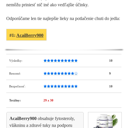
nemôžu priniesť nič iné ako vedľajšie účinky.
Odporúčame len tie najlepšie lieky na potlačenie chuti do jedla:
#1:
AcaiBerry900
Výsledky:
10
Renomé:
9
Bezpečnosť:
10
Totálny:
29
z 30
AcaiBerry900
obsahuje fytosteroly,
vlákninu a zdravé tuky na podporu