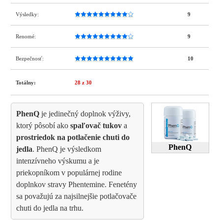
Výsledky:
9
Renomé:
9
Bezpečnosť:
10
Totálny:
28
z 30
PhenQ
je jedinečný doplnok výživy,
ktorý pôsobí ako
spaľovač tukov
a
prostriedok na potlačenie chuti do
PhenQ
jedla
. PhenQ je výsledkom
intenzívneho výskumu a je
priekopníkom v populárnej rodine
doplnkov stravy Phentemine. Fenetény
sa považujú za najsilnejšie potlačovače
chuti do jedla na trhu.