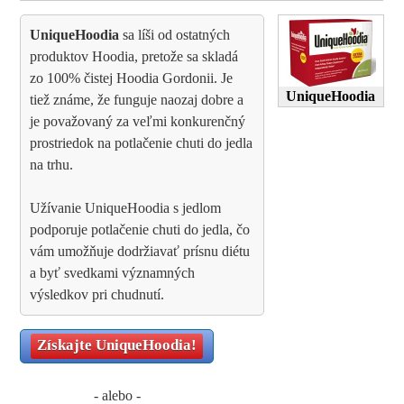
UniqueHoodia
sa líši od ostatných
produktov Hoodia, pretože sa skladá
zo 100% čistej Hoodia Gordonii. Je
UniqueHoodia
tiež známe, že funguje naozaj dobre a
je považovaný za veľmi konkurenčný
prostriedok na potlačenie chuti do jedla
na trhu.
Užívanie UniqueHoodia s jedlom
podporuje potlačenie chuti do jedla, čo
vám umožňuje dodržiavať prísnu diétu
a byť svedkami významných
výsledkov pri chudnutí.
Získajte
UniqueHoodia
!
- alebo -