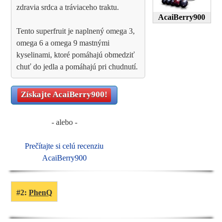
zdravia srdca a tráviaceho traktu.
AcaiBerry900
Tento superfruit je naplnený omega 3,
omega 6 a omega 9 mastnými
kyselinami, ktoré pomáhajú obmedziť
chuť do jedla a pomáhajú pri chudnutí.
Získajte
AcaiBerry900
!
- alebo -
Prečítajte si celú recenziu
AcaiBerry900
#2:
PhenQ