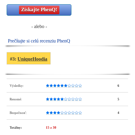
Získajte
PhenQ
!
- alebo -
Prečítajte si celú recenziu PhenQ
#3:
UniqueHoodia
Výsledky:
6
Renomé:
5
Bezpečnosť:
4
Totálny:
15
z 30