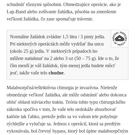
schudnúť rôznymi spôsobmi. Obmedzujúce operácie, ako je
Lap-Band alebo zošívanie žalúdka, pôsobia na zmenšenie
veľkosti žalúdka, čo zase spomaľuje trávenie.
Normálne žalúdok zvládne 1,5 litra / 3 pinty jedla.
Pri niektorých operáciách môže vydržať iba uncu
(okolo 25 g) jedla. V niektorých prípadoch ho
môžete natiahnuť na 2 alebo 3 oz (50 – 75 g). Ide o to, že
čím menší je váš žalúdok, tým menej jedla budete môcť
jesť, takže vaše telo
chudne
.
Malabsorpčná/reštriktívna chirurgia je invazívna. Nielenže
obmedzuje veľkosť žalúdka, ale môže odstrániť alebo dokonca
obísť oblasti tráviaceho traktu. Teória tohto typu chirurgického
zákroku spočíva v tom, že vaše telo nedokáže absorbovať
kalórie tak ľahko, pretože jedlo sa vo vašom tele pohybuje
rýchlejšie a vylučuje sa. Jednou z operácií, ktorá sa predtým
vykonávala, bol črevný bypass, ktorý bol úplne malabsorpčným