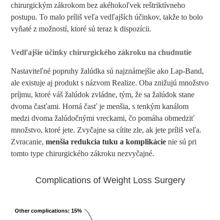
chirurgickým zákrokom bez akéhokoľvek reštriktívneho
postupu. To malo príliš veľa vedľajších účinkov, takže to bolo
vyňaté z možností, ktoré sú teraz k dispozícii.
Vedľajšie účinky chirurgického zákroku na chudnutie
Nastaviteľné popruhy žalúdka sú najznámejšie ako Lap-Band,
ale existuje aj produkt s názvom Realize. Oba znižujú množstvo
príjmu, ktoré váš žalúdok zvládne, tým, že sa žalúdok stane
dvoma časťami. Horná časť je menšia, s tenkým kanálom
medzi dvoma žalúdočnými vreckami, čo pomáha obmedziť
množstvo, ktoré jete. Zvyčajne sa cítite zle, ak jete príliš veľa.
Zvracanie,
menšia redukcia tuku a komplikácie
nie sú pri
tomto type chirurgického zákroku nezvyčajné.
Complications of Weight Loss Surgery
Other complications
: 15%