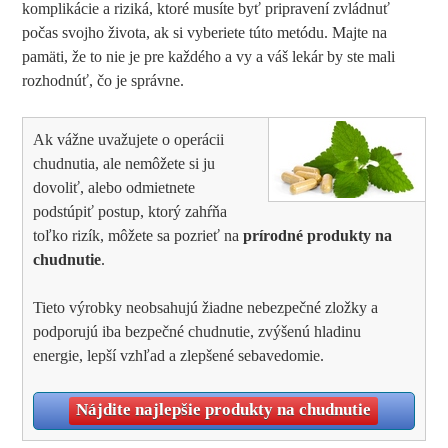
komplikácie a riziká, ktoré musíte byť pripravení zvládnuť
počas svojho života, ak si vyberiete túto metódu. Majte na
pamäti, že to nie je pre každého a vy a váš lekár by ste mali
rozhodnúť, čo je správne.
Ak vážne uvažujete o operácii
chudnutia, ale nemôžete si ju
dovoliť, alebo odmietnete
podstúpiť postup, ktorý zahŕňa
toľko rizík, môžete sa pozrieť na
prírodné produkty na
chudnutie
.
Tieto výrobky neobsahujú žiadne nebezpečné zložky a
podporujú iba bezpečné chudnutie, zvýšenú hladinu
energie, lepší vzhľad a zlepšené sebavedomie.
Nájdite najlepšie produkty na chudnutie