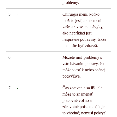
problémy.
5.
-
Chirurgia mení, koľko
môžete jesť, ale nemení
vaše stravovacie návyky,
ako napríklad jesť
nesprávne potraviny, takže
nemusíte byť zdravší.
6.
-
Môžete mať problémy s
vstrebávaním potravy, čo
môže viesť k nebezpečnej
podvýžive.
7.
-
Čas zotavenia sa líši, ale
môže to znamenať
pracovné voľno a
zdravotné poistenie (ak je
to vhodné) nemusí pokryť