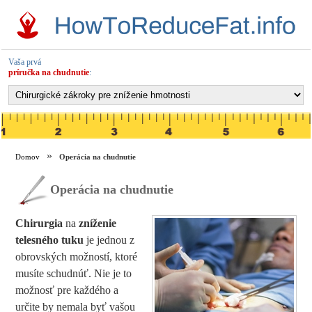
Vaša prvá
príručka na chudnutie
:
Domov
Operácia na chudnutie
Operácia na chudnutie
Chirurgia
na
zníženie
telesného tuku
je jednou z
obrovských možností, ktoré
musíte schudnúť. Nie je to
možnosť pre každého a
určite by nemala byť vašou