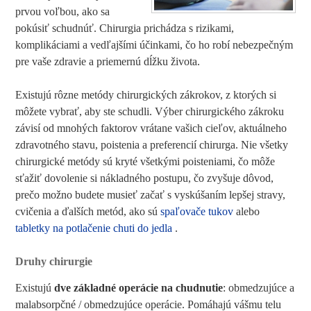
prvou voľbou, ako sa
pokúsiť schudnúť. Chirurgia prichádza s rizikami,
komplikáciami a vedľajšími účinkami, čo ho robí nebezpečným
pre vaše zdravie a priemernú dĺžku života.
Existujú rôzne metódy chirurgických zákrokov, z ktorých si
môžete vybrať, aby ste schudli. Výber chirurgického zákroku
závisí od mnohých faktorov vrátane vašich cieľov, aktuálneho
zdravotného stavu, poistenia a preferencií chirurga. Nie všetky
chirurgické metódy sú kryté všetkými poisteniami, čo môže
sťažiť dovolenie si nákladného postupu, čo zvyšuje dôvod,
prečo možno budete musieť začať s vyskúšaním lepšej stravy,
cvičenia a ďalších metód, ako sú
spaľovače tukov
alebo
tabletky na potlačenie chuti do jedla
.
Druhy chirurgie
Existujú
dve základné operácie na chudnutie
: obmedzujúce a
malabsorpčné / obmedzujúce operácie. Pomáhajú vášmu telu