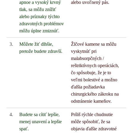
apnoe a vysoký krvný
alebo uvoľnený pás.
tlak, sa môžu znížiť
alebo príznaky týchto
zdravotných problémov
môžu úplne zmiznúť.
3.
Môžete žiť dlhšie,
Žlčové kamene sa môžu
pretože budete zdravší.
vyskytnúť pri
malabsorpčných /
reštriktívnych operáciách,
čo spôsobuje, že je to
veľmi bolestivé a možno
ďalšia požiadavka
chirurgického zákroku na
odstránenie kameňov.
4.
Budete sa cítiť lepšie,
Príliš rýchle chudnutie
menej unavení a lepšie
môže spôsobiť, že sa
spať.
objavia ďalšie zdravotné