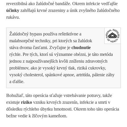
reverzibilná ako žalúdočné bandáže. Okrem infekcie vedľajšie
účinky
zahŕňajú krvné zrazeniny a únik zvyšného žalúdočného
rukávu.
Žalúdočný bypass používa reštriktívne a
malabsorpčné techniky, pri ktorých sa žalúdok
stáva dvoma časťami. Zvyčajne je
chudnutie
rýchle. Pre tých, ktorí sú významne obézni, je táto metóda
jednou z najpoužívanejších kvôli zníženiu zdravotných
problémov, ako je vysoký krvný tlak, riziká cukrovky,
vysoký cholesterol, spánkové apnoe, artritída, pálenie záhy
a ďalšie.
Bohužiaľ, táto operácia sťažuje vstrebávanie potravy, takže
existuje
riziko
vzniku krvných zrazenín, infekcie a smrti v
dôsledku rýchleho úbytku hmotnosti. Okrem toho táto operácia
bežne vedie k žlčovým kameňom.