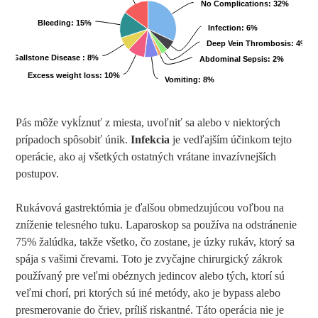
No Complications
: 32%
Bleeding
: 15%
Infection
: 6%
Deep Vein Thrombosis
: 4%
Gallstone Disease
: 8%
Abdominal Sepsis
: 2%
Excess weight loss
: 10%
Vomiting
: 8%
Pás môže vykĺznuť z miesta, uvoľniť sa alebo v niektorých
prípadoch spôsobiť únik.
Infekcia
je vedľajším účinkom tejto
operácie, ako aj všetkých ostatných vrátane invazívnejších
postupov.
Rukávová gastrektómia je ďalšou obmedzujúcou voľbou na
zníženie telesného tuku. Laparoskop sa používa na odstránenie
75% žalúdka, takže všetko, čo zostane, je úzky rukáv, ktorý sa
spája s vašimi črevami. Toto je zvyčajne chirurgický zákrok
používaný pre veľmi obéznych jedincov alebo tých, ktorí sú
veľmi chorí, pri ktorých sú iné metódy, ako je bypass alebo
presmerovanie do čriev, príliš riskantné. Táto operácia nie je