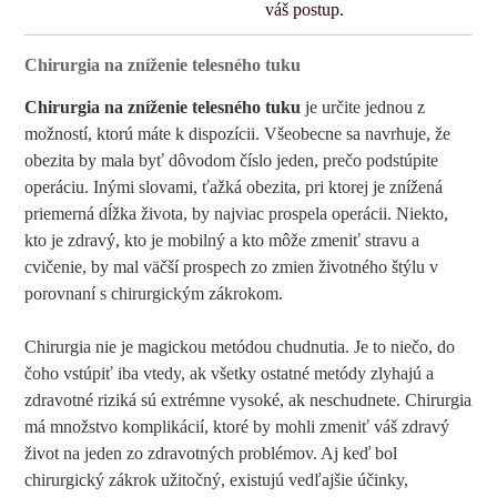
váš postup.
Chirurgia na zníženie telesného tuku
Chirurgia na zníženie telesného tuku
je určite jednou z
možností, ktorú máte k dispozícii. Všeobecne sa navrhuje, že
obezita by mala byť dôvodom číslo jeden, prečo podstúpite
operáciu. Inými slovami, ťažká obezita, pri ktorej je znížená
priemerná dĺžka života, by najviac prospela operácii. Niekto,
kto je zdravý, kto je mobilný a kto môže zmeniť stravu a
cvičenie, by mal väčší prospech zo zmien životného štýlu v
porovnaní s chirurgickým zákrokom.
Chirurgia nie je magickou metódou chudnutia. Je to niečo, do
čoho vstúpiť iba vtedy, ak všetky ostatné metódy zlyhajú a
zdravotné riziká sú extrémne vysoké, ak neschudnete. Chirurgia
má množstvo komplikácií, ktoré by mohli zmeniť váš zdravý
život na jeden zo zdravotných problémov. Aj keď bol
chirurgický zákrok užitočný, existujú vedľajšie účinky,