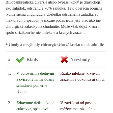
Biliopankreatická diverzia alebo bypass, ktorý je drastickejší
ako žalúdok, odstraňuje 70% žalúdka. Táto operácia pomáha
rýchlejšiemu chudnutiu v dôsledku odstránenia žalúdka av
niektorých prípadoch je možné počas jedla jesť viac ako iné
chirurgické zákroky na chudnutie. Môže však dôjsť k smrti
spolu s rizikom hernie, infekcie a krvných zrazenín.
Výhody a nevýhody chirurgického zákroku na chudnutie
#
Klady
Nevýhody
1.
V porovnaní s diétnymi
Riziko infekcie, krvných
a cvičebnými metódami
zrazenín a dokonca aj smrti.
schudnete pomerne
rýchlo.
2.
Zdravotné riziká, ako je
V závislosti od postupu
cukrovka, spánkové
môžete mať slzu, únik