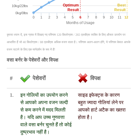
Optimum
Best
10kg/22lbs
Result
Result
0kg/0lbs
0
1
2
3
4
5
6
7
8
9
10
11
12
Months of Usage
कृपया ध्यान दें, इस ग्राफ में दिखाए गए परिणाम 120 किलोग्राम / 265 एलबीएस व्यक्ति के लिए औसत उपयोग पर
आधारित हैं जो 40 किलोग्राम / 88 एलबीएस अधिक वजन वाला है। परिणाम अलग-अलग होंगे, ये परिणाम केवल आपके
वजन घटाने के लिए एक मार्गदर्शन के रूप में हैं!
वसा बर्नर के पेशेवरों और विपक्ष
#
पेशेवरों
विपक्ष
1.
इन गोलियों का उपयोग करने
साइड इफेक्ट्स के कारण
से आपको अपना वजन जल्दी
बहुत ज्यादा गोलियां लेने पर
से कम करने में मदद मिलती
आपको हार्ट अटैक का खतरा
है। यदि आप उच्च गुणवत्ता
होता है।
वाले वसा बर्नर चुनते हैं तो कोई
दुष्प्रभाव नहीं है।