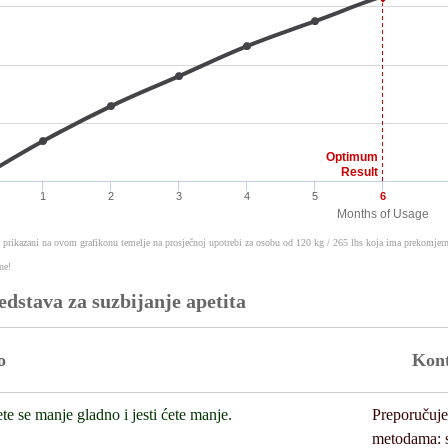
Optimum
Result
1
2
3
4
5
6
Months of Usage
i prikazani na ovom grafikonu temelje na prosječnoj upotrebi za osobu od 120 kg / 265 lbs koja ima prekomjernu 
ne!
redstava za suzbijanje apetita
o
Kon
te se manje gladno i jesti ćete manje.
Preporučuje 
metodama: s