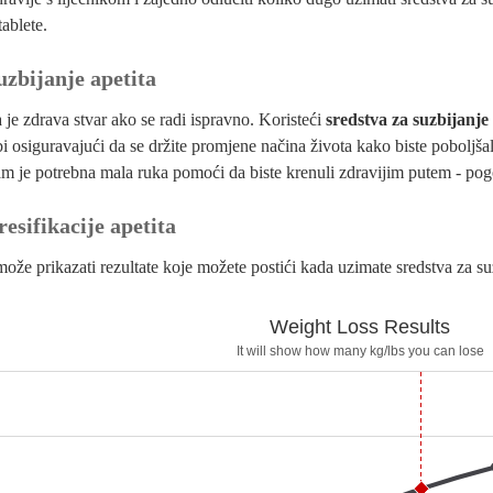
ablete.
uzbijanje apetita
je zdrava stvar ako se radi ispravno. Koristeći
sredstva za suzbijanje
bi osiguravajući da se držite promjene načina života kako biste poboljšal
am je potrebna mala ruka pomoći da biste krenuli zdravijim putem - po
resifikacije apetita
može prikazati rezultate koje možete postići kada uzimate sredstva za suz
ressants
Weight Loss Results
It will show how many kg/lbs you can lose