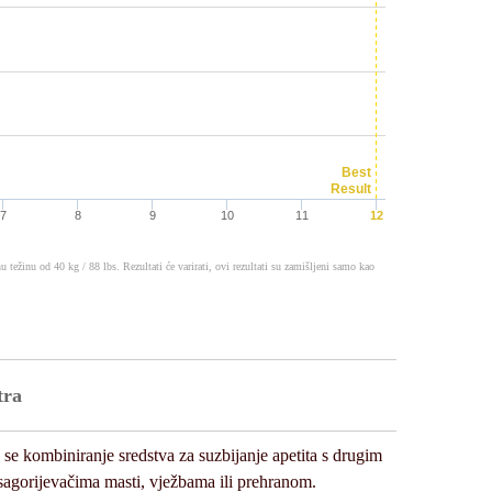
Best
Result
7
8
9
10
11
12
težinu od 40 kg / 88 lbs. Rezultati će varirati, ovi rezultati su zamišljeni samo kao
tra
se kombiniranje sredstva za suzbijanje apetita s drugim
agorijevačima masti, vježbama ili prehranom.