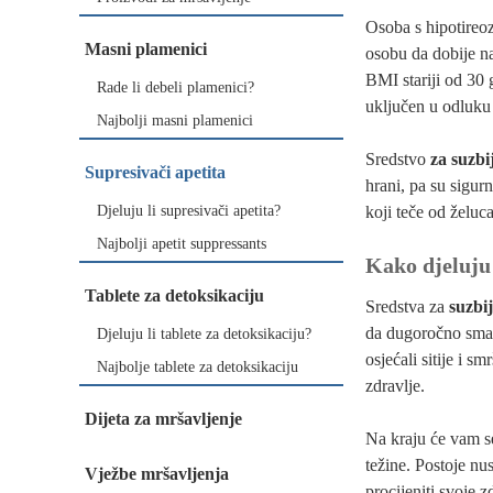
Osoba s hipotireoz
Masni plamenici
osobu da dobije na 
BMI stariji od 30 
Rade li debeli plamenici?
uključen u odluku
Najbolji masni plamenici
Sredstvo
za suzbi
Supresivači apetita
hrani, pa su sigur
Djeluju li supresivači apetita?
koji teče od želuc
Najbolji apetit suppressants
Kako djeluju 
Tablete za detoksikaciju
Sredstva za
suzbi
da dugoročno smanj
Djeluju li tablete za detoksikaciju?
osjećali sitije i s
Najbolje tablete za detoksikaciju
zdravlje.
Dijeta za mršavljenje
Na kraju će vam se
težine. Postoje nu
Vježbe mršavljenja
procijeniti svoje z