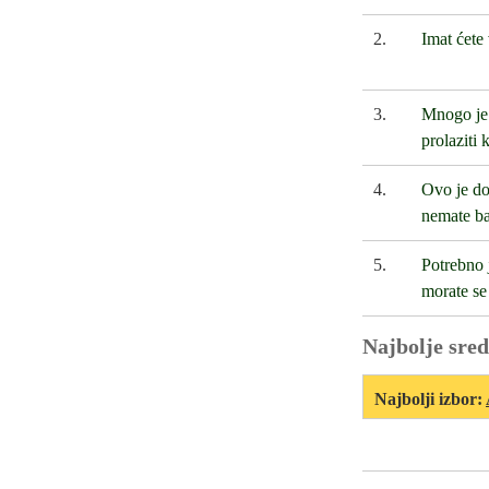
2.
Imat ćete 
3.
Mnogo je j
prolaziti 
4.
Ovo je do
nemate ba
5.
Potrebno 
morate se
Najbolje sred
Najbolji izbor: