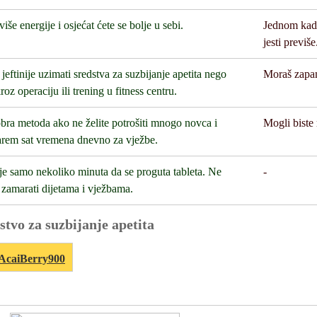
više energije i osjećat ćete se bolje u sebi.
Jednom kada
jesti previše
eftinije uzimati sredstva za suzbijanje apetita nego
Moraš zapam
kroz operaciju ili trening u fitness centru.
bra metoda ako ne želite potrošiti mnogo novca i
Mogli biste
rem sat vremena dnevno za vježbe.
je samo nekoliko minuta da se proguta tableta. Ne
-
 zamarati dijetama i vježbama.
stvo za suzbijanje apetita
AcaiBerry900