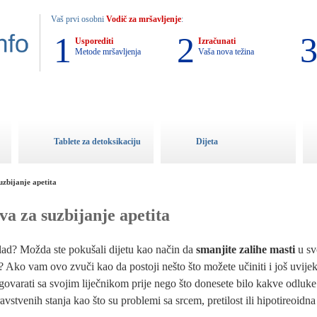
Vaš prvi osobni
Vodič za mršavljenje
:
1
2
Usporediti
Izračunati
Metode mršavljenja
Vaša nova težina
Tablete za detoksikaciju
Dijeta
uzbijanje apetita
va za suzbijanje apetita
glad? Možda ste pokušali dijetu kao način da
smanjite zalihe masti
u svo
i? Ako vam ovo zvuči kao da postoji nešto što možete učiniti i još uvijek
azgovarati sa svojim liječnikom prije nego što donesete bilo kakve odluke
avstvenih stanja kao što su problemi sa srcem, pretilost ili hipotireoidna 