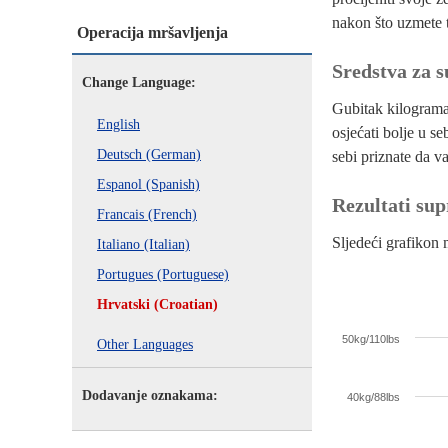
nakon što uzmete t
Operacija mršavljenja
Sredstva za s
Change Language:
Gubitak kilograma 
English
osjećati bolje u se
Deutsch (German)
sebi priznate da v
Espanol (Spanish)
Rezultati sup
Francais (French)
Sljedeći grafikon 
Italiano (Italian)
Portugues (Portuguese)
Appetite Supp
Hrvatski (Croatian)
50kg/110lbs
Other Languages
Dodavanje oznakama:
40kg/88lbs