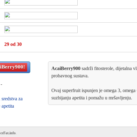
29
od 30
iBerry900
!
AcaiBerry900
sadrži fitosterole, dijetalna v
probavnog sustava.
 -
Ovaj superfruit ispunjen je omega 3, omeg
suzbijanju apetita i pomažu u mršavljenju.
 sredstva za
 apetita
eFat.info
.