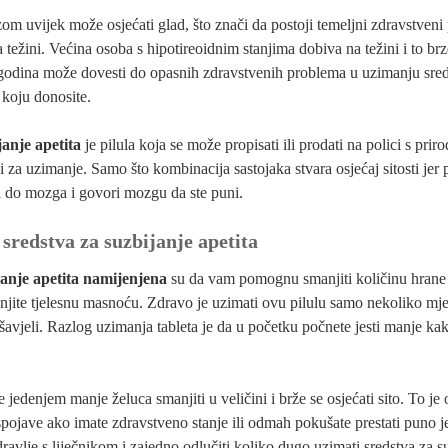
om uvijek može osjećati glad, što znači da postoji temeljni zdravstveni
težini. Većina osoba s hipotireoidnim stanjima dobiva na težini i to brzo
godina može dovesti do opasnih zdravstvenih problema u uzimanju sredstav
 koju donosite.
janje apetita
je pilula koja se može propisati ili prodati na polici s pri
ni za uzimanje. Samo što kombinacija sastojaka stvara osjećaj sitosti jer
a do mozga i govori mozgu da ste puni.
sredstva za suzbijanje apetita
janje apetita namijenjena
su da vam pomognu smanjiti količinu hrane k
ite tjelesnu masnoću. Zdravo je uzimati ovu pilulu samo nekoliko mjes
mršavjeli. Razlog uzimanja tableta je da u početku počnete jesti manje kak
 jedenjem manje želuca smanjiti u veličini i brže se osjećati sito. To je 
spojave ako imate zdravstveno stanje ili odmah pokušate prestati puno jes
dravlje s liječnikom i zajedno odlučiti koliko dugo uzimati sredstva za su