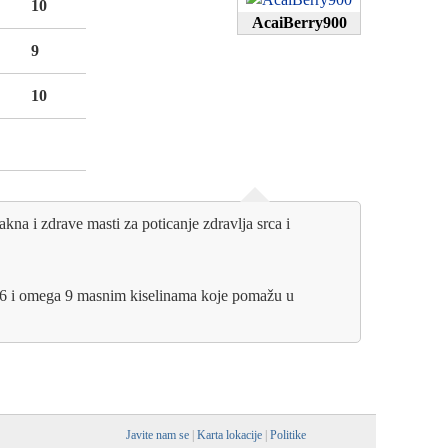
10
AcaiBerry900
9
10
lakna i zdrave masti za poticanje zdravlja srca i
a 6 i omega 9 masnim kiselinama koje pomažu u
Javite nam se
|
Karta lokacije
|
Politike