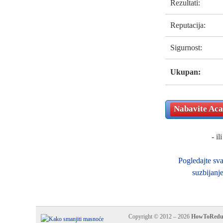
Rezultati:
Reputacija:
Sigurnost:
Ukupan:
Nabavite
Aca
- ili
Pogledajte sva
suzbijanje
Copyright © 2012 – 2026
HowToReduc