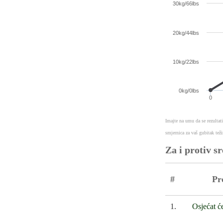
30kg/66lbs
20kg/44lbs
10kg/22lbs
0kg/0lbs
0
Imajte na umu da se rezultat
smjernica za vaš gubitak teži
Za i protiv s
#
Pr
1.
Osjećat će