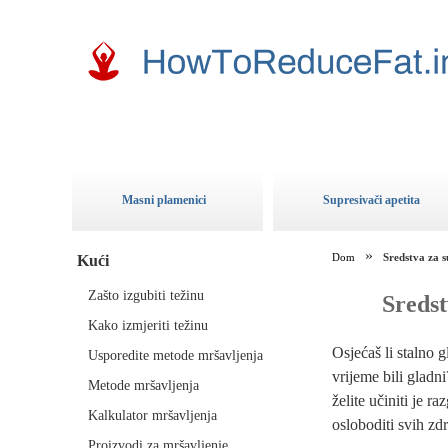
Masni plamenici
Supresivači apetita
Dom
Sredstva za s
Kući
Zašto izgubiti težinu
Sredst
Kako izmjeriti težinu
Osjećaš li stalno 
Usporedite metode mršavljenja
vrijeme bili gladn
Metode mršavljenja
želite učiniti je r
Kalkulator mršavljenja
osloboditi svih zdr
Proizvodi za mršavljenje