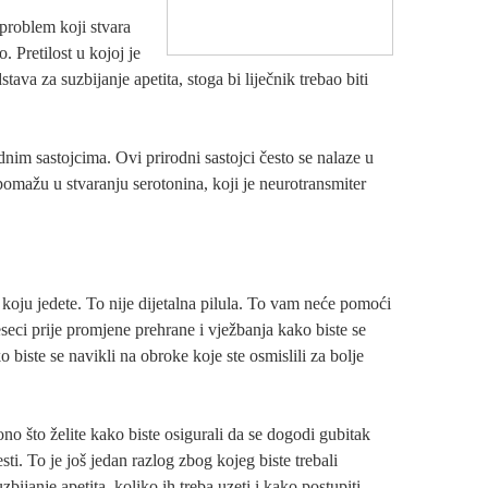
 problem koji stvara
. Pretilost u kojoj je
a za suzbijanje apetita, stoga bi liječnik trebao biti
rodnim sastojcima. Ovi prirodni sastojci često se nalaze u
 pomažu u stvaranju serotonina, koji je neurotransmiter
oju jedete. To nije dijetalna pilula. To vam neće pomoći
eci prije promjene prehrane i vježbanja kako biste se
o biste se navikli na obroke koje ste osmislili za bolje
ono što želite kako biste osigurali da se dogodi gubitak
ti. To je još jedan razlog zbog kojeg biste trebali
zbijanje apetita, koliko ih treba uzeti i kako postupiti