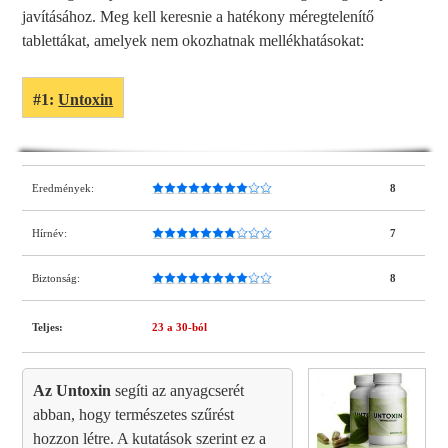
javításához. Meg kell keresnie a hatékony méregtelenítő
tablettákat, amelyek nem okozhatnak mellékhatásokat:
#1:
Untoxin
Eredmények:
8
Hírnév:
7
Biztonság:
8
Teljes:
23
a 30-ból
Az Untoxin
segíti az anyagcserét
abban, hogy természetes szűrést
hozzon létre. A kutatások szerint ez a