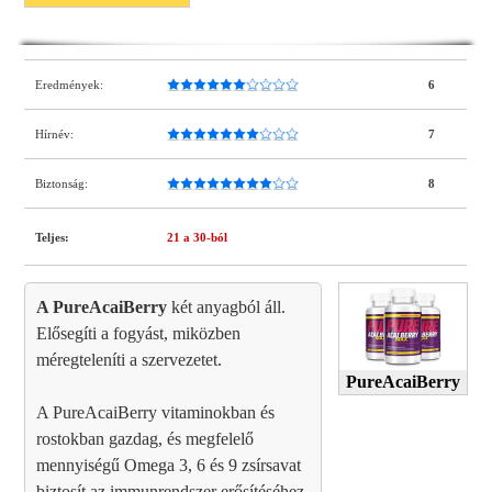
Eredmények:
6
Hírnév:
7
Biztonság:
8
Teljes:
21
a 30-ból
A PureAcaiBerry
két anyagból áll.
Elősegíti a fogyást, miközben
méregteleníti a szervezetet.
PureAcaiBerry
A PureAcaiBerry vitaminokban és
rostokban gazdag, és megfelelő
mennyiségű Omega 3, 6 és 9 zsírsavat
biztosít az immunrendszer erősítéséhez.