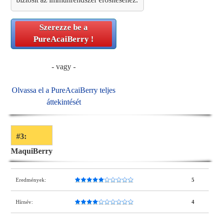
Szerezze be a
PureAcaiBerry
!
- vagy -
Olvassa el a PureAcaiBerry teljes
áttekintését
#3:
MaquiBerry
Eredmények:
5
Hírnév:
4