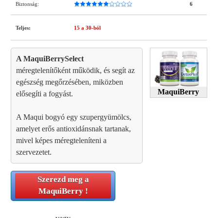
Biztonság:
6
Teljes:
15
a 30-ból
A MaquiBerrySelect
méregtelenítőként működik, és segít az
egészség megőrzésében, miközben
MaquiBerry
elősegíti a fogyást.
A Maqui bogyó egy szupergyümölcs,
amelyet erős antioxidánsnak tartanak,
mivel képes méregteleníteni a
szervezetet.
Szerezd meg a
MaquiBerry
!