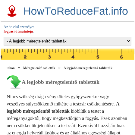
Az ön első személyes
fogyási útmutatója
:
itthon
Méregtelenítő tabletták
A legjobb méregtelenítő tabletták
A legjobb méregtelenítő tabletták
Nincs szükség drága vényköteles gyógyszerekre vagy
veszélyes súlycsökkentő műtétre a testzsír csökkentésére.
A
legjobb méregtelenítő tabletták
kiöblítik a testet a
méreganyagoktól, hogy megkezdődjön a fogyás. Ezek azonban
nem csökkentik jelentősen a testzsírt. Ezenkívül hozzájárulnak
az energia helyreállításához és az általános egészségi állapot