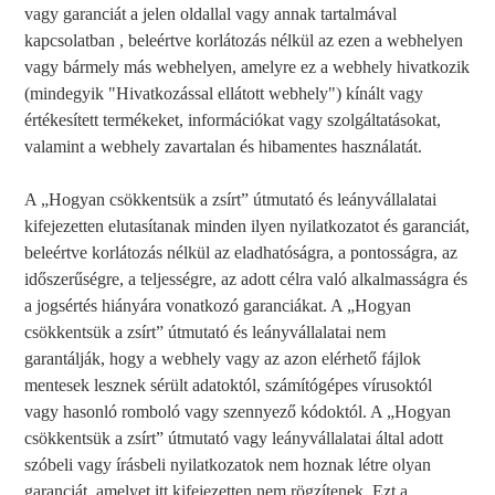
vagy garanciát a jelen oldallal vagy annak tartalmával
kapcsolatban , beleértve korlátozás nélkül az ezen a webhelyen
vagy bármely más webhelyen, amelyre ez a webhely hivatkozik
(mindegyik "Hivatkozással ellátott webhely") kínált vagy
értékesített termékeket, információkat vagy szolgáltatásokat,
valamint a webhely zavartalan és hibamentes használatát.
A „Hogyan csökkentsük a zsírt” útmutató és leányvállalatai
kifejezetten elutasítanak minden ilyen nyilatkozatot és garanciát,
beleértve korlátozás nélkül az eladhatóságra, a pontosságra, az
időszerűségre, a teljességre, az adott célra való alkalmasságra és
a jogsértés hiányára vonatkozó garanciákat. A „Hogyan
csökkentsük a zsírt” útmutató és leányvállalatai nem
garantálják, hogy a webhely vagy az azon elérhető fájlok
mentesek lesznek sérült adatoktól, számítógépes vírusoktól
vagy hasonló romboló vagy szennyező kódoktól. A „Hogyan
csökkentsük a zsírt” útmutató vagy leányvállalatai által adott
szóbeli vagy írásbeli nyilatkozatok nem hoznak létre olyan
garanciát, amelyet itt kifejezetten nem rögzítenek. Ezt a