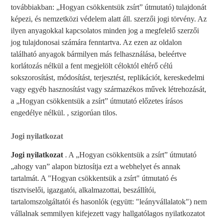
továbbiakban: „Hogyan csökkentsük zsírt” útmutató) tulajdonát
képezi, és nemzetközi védelem alatt áll. szerzői jogi törvény. Az
ilyen anyagokkal kapcsolatos minden jog a megfelelő szerzői
jog tulajdonosai számára fenntartva. Az ezen az oldalon
található anyagok bármilyen más felhasználása, beleértve
korlátozás nélkül a fent megjelölt céloktól eltérő célú
sokszorosítást, módosítást, terjesztést, replikációt, kereskedelmi
vagy egyéb hasznosítást vagy származékos művek létrehozását,
a „Hogyan csökkentsük a zsírt” útmutató előzetes írásos
engedélye nélkül. , szigorúan tilos.
Jogi nyilatkozat
Jogi nyilatkozat
. A „Hogyan csökkentsük a zsírt” útmutató
„ahogy van” alapon biztosítja ezt a webhelyet és annak
tartalmát. A "Hogyan csökkentsük a zsírt" útmutató és
tisztviselői, igazgatói, alkalmazottai, beszállítói,
tartalomszolgáltatói és hasonlók (együtt: "leányvállalatok") nem
vállalnak semmilyen kifejezett vagy hallgatólagos nyilatkozatot