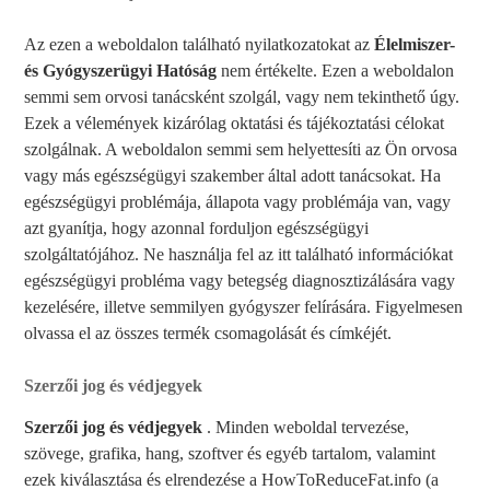
Az ezen a weboldalon található nyilatkozatokat az
Élelmiszer-
és Gyógyszerügyi Hatóság
nem értékelte. Ezen a weboldalon
semmi sem orvosi tanácsként szolgál, vagy nem tekinthető úgy.
Ezek a vélemények kizárólag oktatási és tájékoztatási célokat
szolgálnak. A weboldalon semmi sem helyettesíti az Ön orvosa
vagy más egészségügyi szakember által adott tanácsokat. Ha
egészségügyi problémája, állapota vagy problémája van, vagy
azt gyanítja, hogy azonnal forduljon egészségügyi
szolgáltatójához. Ne használja fel az itt található információkat
egészségügyi probléma vagy betegség diagnosztizálására vagy
kezelésére, illetve semmilyen gyógyszer felírására. Figyelmesen
olvassa el az összes termék csomagolását és címkéjét.
Szerzői jog és védjegyek
Szerzői jog és védjegyek
. Minden weboldal tervezése,
szövege, grafika, hang, szoftver és egyéb tartalom, valamint
ezek kiválasztása és elrendezése a HowToReduceFat.info (a