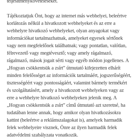
teljesítményköveteléseket.
Tájékoztatjuk Önt, hogy az internet más webhelyei, beleértve
korlátozás nélkül a hivatkozott webhelyeket és az erre a
webhelyre hivatkozó webhelyeket, olyan anyagokat vagy
információkat tartalmazhatnak, amelyeket egyesek sértőnek
vagy nem megfelelőnek találhatnak; vagy pontatlan, valótlan,
félrevezető vagy megtévesztő; vagy amely rágalmazó,
rágalmazó, mások jogait sérti vagy egyéb módon jogellenes. A
„Hogyan csökkentsük a zsírt” útmutató kifejezetten elhárít
minden felelősséget az információk tartalmáért, jogszerűségéért,
tisztességéért vagy pontosságáért, valamint bármely termékért
és szolgáltatásért, amely a hivatkozott webhelyeken vagy az
erre a webhelyre hivatkozó webhelyeken jelenik meg. A
„Hogyan csökkentsük a zsírt” című útmutató azt szeretné, ha
tudatában lenne annak, hogy amikor olyan hivatkozásokra
kattint (beleértve a reklámszalagokat is), amelyek harmadik
felek webhelyeire visznek, Önre az ilyen harmadik felek
adatvédelmi szabályzata vonatkozik.