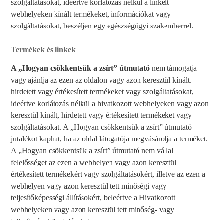
szolgáltatásokat, ideértve korlátozás nélkül a linkelt
webhelyeken kínált termékeket, információkat vagy
szolgáltatásokat, beszéljen egy egészségügyi szakemberrel.
Termékek és linkek
A „Hogyan csökkentsük a zsírt” útmutató
nem támogatja
vagy ajánlja az ezen az oldalon vagy azon keresztül kínált,
hirdetett vagy értékesített termékeket vagy szolgáltatásokat,
ideértve korlátozás nélkül a hivatkozott webhelyeken vagy azon
keresztül kínált, hirdetett vagy értékesített termékeket vagy
szolgáltatásokat. A „Hogyan csökkentsük a zsírt” útmutató
jutalékot kaphat, ha az oldal látogatója megvásárolja a terméket.
A „Hogyan csökkentsük a zsírt” útmutató nem vállal
felelősséget az ezen a webhelyen vagy azon keresztül
értékesített termékekért vagy szolgáltatásokért, illetve az ezen a
webhelyen vagy azon keresztül tett minőségi vagy
teljesítőképességi állításokért, beleértve a Hivatkozott
webhelyeken vagy azon keresztül tett minőség- vagy